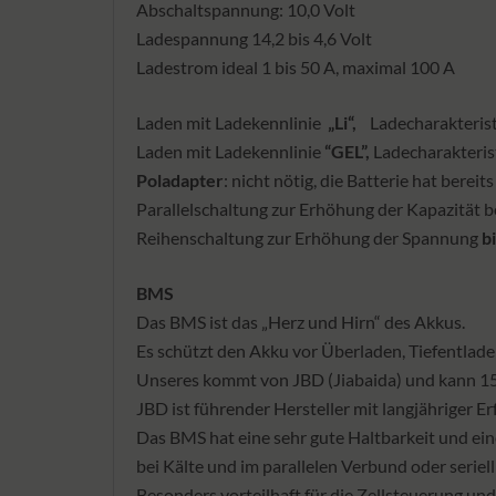
Abschaltspannung: 10,0 Volt
Ladespannung 14,2 bis 4,6 Volt
Ladestrom ideal 1 bis 50 A, maximal 100 A
Laden mit Ladekennlinie
„Li“,
Ladecharakteristi
Laden mit Ladekennlinie
“GEL”,
Ladecharakteris
Poladapter
: nicht nötig, die Batterie hat berei
Parallelschaltung zur Erhöhung der Kapazität be
Reihenschaltung zur Erhöhung der Spannung
b
BMS
Das BMS ist das „Herz und Hirn“ des Akkus.
Es schützt den Akku vor Überladen, Tiefentlad
Unseres kommt von JBD (Jiabaida) und kann 150
JBD ist führender Hersteller mit langjähriger Er
Das BMS hat eine sehr gute Haltbarkeit und ein
bei Kälte und im parallelen Verbund oder seriell
Besonders vorteilhaft für die Zellsteuerung und 