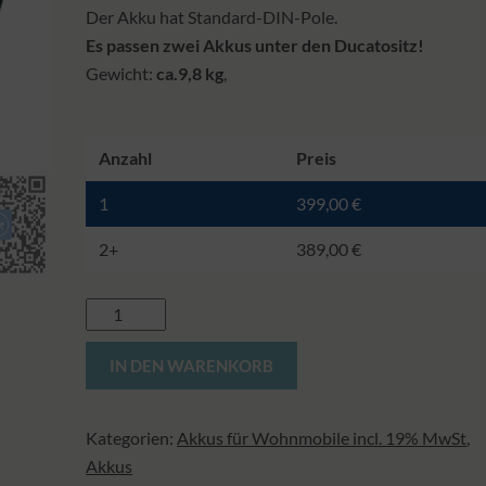
Der Akku hat Standard-DIN-Pole.
Es passen zwei Akkus unter den Ducatositz!
Gewicht:
ca.9,8 kg
,
Anzahl
Preis
1
399,00
€
2+
389,00
€
LiFePo4
-
Alternative:
IN DEN WARENKORB
Akku
100
Ah
Kategorien:
Akkus für Wohnmobile incl. 19% MwSt
,
Menge
Akkus