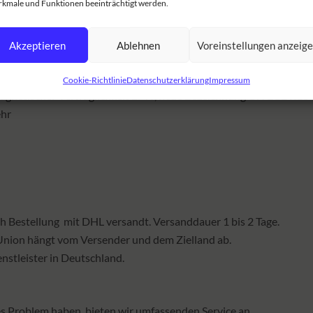
kmale und Funktionen beeinträchtigt werden.
sch und ist auf der App durch das Ladeverhalten sichtbar.
Akzeptieren
Ablehnen
Voreinstellungen anzeig
Cookie-Richtlinie
Datenschutzerklärung
Impressum
romagnetischer Verträglichkeit EMV, neue Bezeichnung
UN ECE R10
ehr
ch Bestellung mit DHL versandt. Versanddauer 1 bis 2 Tage.
Union hängt vom Versender und dem Zielland ab.
nstleister in Deutschland.
hes Problem haben, bieten wir umfassenden Service an.