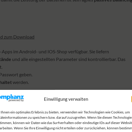
und zum Download
-Apps im Android- und IOS-Shop verfügbar. Sie liefern
stände
und alle eingestellten Parameter sind kontrollierbar. Das
t.
 Passwort geben.
haltet
werden.
Einwilligung verwalten
t mehr geladen werden. Deshalb wird das Laden der Batterie bei
Ihnen ein optimales Erlebnis zu bieten, verwenden wir Technologien wie Cookies, um
äteinformationen zu speichern bzw. darauf zuzugreifen. Wenn Sie diesen Technologi
maschine, Solar, Landstrom) wird die Zellheizung automatisch
timmen, können wir Daten wie das Surfverhalten oder eindeutige IDs auf dieser Websit
uf -15 Grad ausgekühlt war in ca. 30 Minuten auf 5 Grad erwärmt un
arbeiten. Wenn Sie Ihre Einwilligung nicht erteilen oder zurückziehen, können bestim