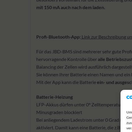
mit 150 mA auch nach dem laden.
Profi-Bluetooth-App:
Link zur Beschreibung 
Für das JBD-BMS sind mehrerer sehr gute Profi
hervorragende Kontrolle über
alle Betriebszu
Balancing der Zellen wird ausführlich dargestell
Sie können Ihrer Batterie einen Namen und ein
Mit der App kann die Batterie
ein- und ausgesc
Batterie-Heizung
LFP-Akkus dürfen unter 0° Zelltemperatur nich
Minusgraden blockiert
Um 
Ger
Bei anliegendem Ladestrom unter 0 Grad (Licht
zus
aktiviert. Damit kann eine Batterie, die z.B. a
ver