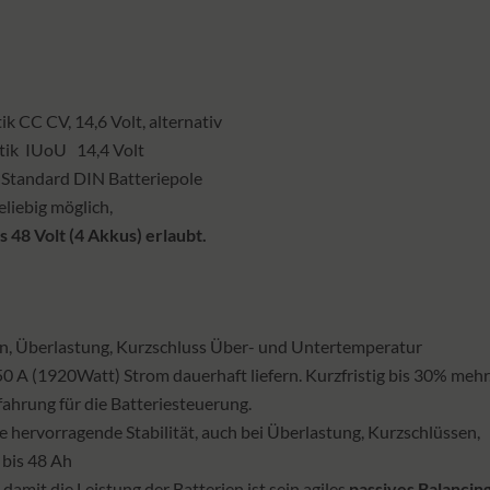
k CC CV, 14,6 Volt, alternativ
tik IUoU 14,4 Volt
ts Standard DIN Batteriepole
liebig möglich,
is 48 Volt (4 Akkus) erlaubt.
en, Überlastung, Kurzschluss Über- und Untertemperatur
 A (1920Watt) Strom dauerhaft liefern. Kurzfristig bis 30% mehr
fahrung für die Batteriesteuerung.
e hervorragende Stabilität, auch bei Überlastung, Kurzschlüssen,
 bis 48 Ah
damit die Leistung der Batterien ist sein agiles
passives Balancin