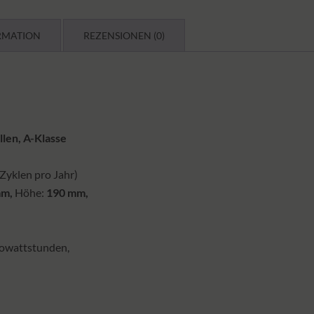
RMATION
REZENSIONEN (0)
llen, A-Klasse
 Zyklen pro Jahr)
mm,
Höhe:
190 mm,
lowattstunden,