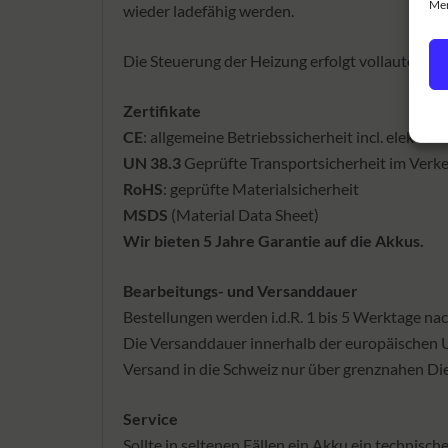
Mer
wieder ladefähig werden.
Die Steuerung der Heizung erfolgt vollautomati
Zertifikate
CE
: allgemeine Betriebssicherheit incl. elekt
UN 38.3
Geprüfte Transportsicherheit im Verk
RoHS
: geprüfte Materialsicherheit
MSDS
(Material Data Sheet)
Wir bieten 5 Jahre Garantie auf die Akkus.
Bearbeitungs- und Versanddauer
Bestellungen werden i.d.R. 1 bis 5 Werktage na
Die Versanddauer innerhalb der europäischen 
Versand in die Schweiz nur über grenznahen Die
Service
Sollte in seltenen Fällen ein Akku ein technisc