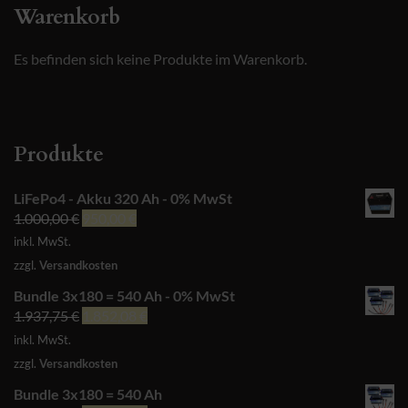
Warenkorb
Es befinden sich keine Produkte im Warenkorb.
Produkte
LiFePo4 - Akku 320 Ah - 0% MwSt
Ursprünglicher
Aktueller
1.000,00
€
950,00
€
Preis
Preis
inkl. MwSt.
war:
ist:
zzgl.
Versandkosten
1.000,00 €
950,00 €.
Bundle 3x180 = 540 Ah - 0% MwSt
Ursprünglicher
Aktueller
1.937,75
€
1.852,08
€
Preis
Preis
inkl. MwSt.
war:
ist:
zzgl.
Versandkosten
1.937,75 €
1.852,08 €.
Bundle 3x180 = 540 Ah