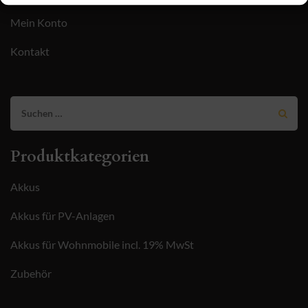
Mein Konto
Kontakt
Suchen
nach:
Produktkategorien
Akkus
Akkus für PV-Anlagen
Akkus für Wohnmobile incl. 19% MwSt
Zubehör