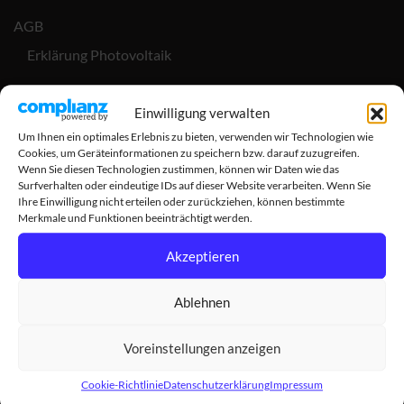
AGB
Erklärung Photovoltaik
Fragen zur Umsatzsteuer
Einwilligung verwalten
Cookie-Richtlinie (EU)
Um Ihnen ein optimales Erlebnis zu bieten, verwenden wir Technologien wie
Cookies, um Geräteinformationen zu speichern bzw. darauf zuzugreifen.
Datenschutzerklärung
Wenn Sie diesen Technologien zustimmen, können wir Daten wie das
Surfverhalten oder eindeutige IDs auf dieser Website verarbeiten. Wenn Sie
Ihre Einwilligung nicht erteilen oder zurückziehen, können bestimmte
Widerruf
Merkmale und Funktionen beeinträchtigt werden.
Vertrag widerrufen
Akzeptieren
Versandkosten
Ablehnen
Lieferung
Voreinstellungen anzeigen
Zahlungsarten
Cookie-Richtlinie
Datenschutzerklärung
Impressum
Impressum