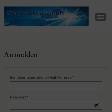
Skip
to
content
(Press
ROBUR-AKKU GMBH
Enter)
Der beste Akku für Wohnmobile
Anmelden
Erforderlich
Benutzername oder E-Mail-Adresse
*
Erforderlich
Passwort
*