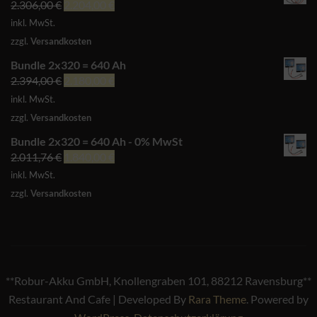
Ursprünglicher
Aktueller
2.306,00
€
2.204,00
€
Preis
Preis
inkl. MwSt.
war:
ist:
zzgl.
Versandkosten
2.306,00 €
2.204,00 €.
Bundle 2x320 = 640 Ah
Ursprünglicher
Aktueller
2.394,00
€
2.180,00
€
Preis
Preis
inkl. MwSt.
war:
ist:
zzgl.
Versandkosten
2.394,00 €
2.180,00 €.
Bundle 2x320 = 640 Ah - 0% MwSt
Ursprünglicher
Aktueller
2.011,76
€
1.840,00
€
Preis
Preis
inkl. MwSt.
war:
ist:
zzgl.
Versandkosten
2.011,76 €
1.840,00 €.
**Robur-Akku GmbH, Knollengraben 101, 88212 Ravensburg**
Restaurant And Cafe | Developed By
Rara Theme
. Powered by