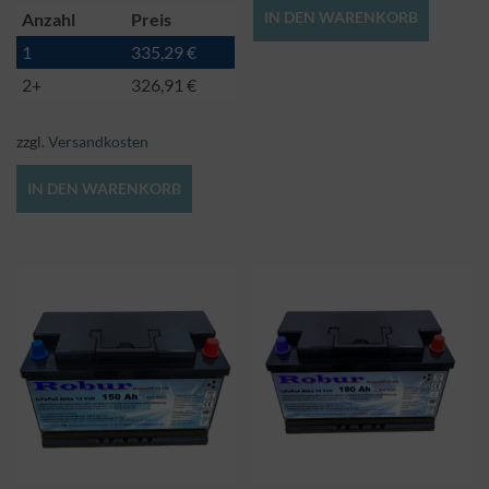
IN DEN WARENKORB
Anzahl
Preis
1
335,29
€
2+
326,91
€
zzgl.
Versandkosten
IN DEN WARENKORB