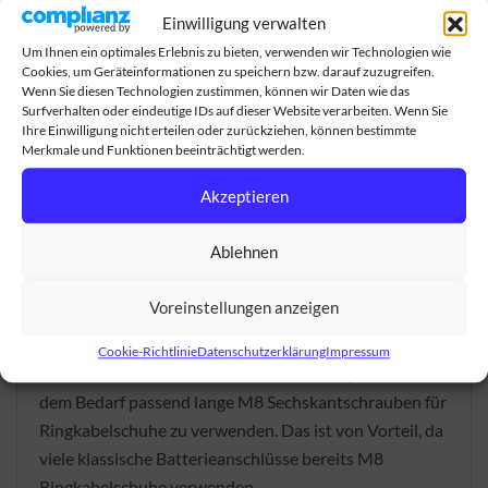
z.B. auf -15 Grad ausgekühlt war in ca. 30 Minuten auf
Einwilligung verwalten
5 Grad erwärmt und wieder ladefähig werden.
Um Ihnen ein optimales Erlebnis zu bieten, verwenden wir Technologien wie
Cookies, um Geräteinformationen zu speichern bzw. darauf zuzugreifen.
Wir haben die Zellheizung weiter optimiert.
Wenn Sie diesen Technologien zustimmen, können wir Daten wie das
Surfverhalten oder eindeutige IDs auf dieser Website verarbeiten. Wenn Sie
Es gibt nun zwei Heizfolien zwischen den Zellen 1+2
Ihre Einwilligung nicht erteilen oder zurückziehen, können bestimmte
und 3+4. Jede der beiden Heizfolien wärmt mit ca. 30
Merkmale und Funktionen beeinträchtigt werden.
Watt. Genau in der Mitte der 4 Zellen sitzen zwei
Akzeptieren
Thermostate. Damit wird eine absolut gleichmäßige
und schnelle Anwärmung der Zellen bei Frost erreicht.
Ablehnen
Die Steuerung der Heizung erfolgt vollautomatisch
und ist durch das Ladeverhalten sichtbar.
Voreinstellungen anzeigen
Bessere Pole
Cookie-Richtlinie
Datenschutzerklärung
Impressum
Die verbauten
Polmuttern
erlauben, entsprechend
dem Bedarf passend lange M8 Sechskantschrauben für
Ringkabelschuhe zu verwenden. Das ist von Vorteil, da
viele klassische Batterieanschlüsse bereits M8
Ringkabelschuhe verwenden.