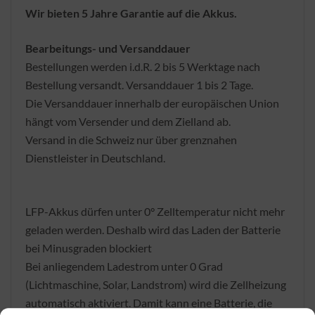
Wir bieten 5 Jahre Garantie auf die Akkus.
Bearbeitungs- und Versanddauer
Bestellungen werden i.d.R. 2 bis 5 Werktage nach
Bestellung versandt. Versanddauer 1 bis 2 Tage.
Die Versanddauer innerhalb der europäischen Union
hängt vom Versender und dem Zielland ab.
Versand in die Schweiz nur über grenznahen
Dienstleister in Deutschland.
LFP-Akkus dürfen unter 0° Zelltemperatur nicht mehr
geladen werden. Deshalb wird das Laden der Batterie
bei Minusgraden blockiert
Bei anliegendem Ladestrom unter 0 Grad
(Lichtmaschine, Solar, Landstrom) wird die Zellheizung
automatisch aktiviert. Damit kann eine Batterie, die