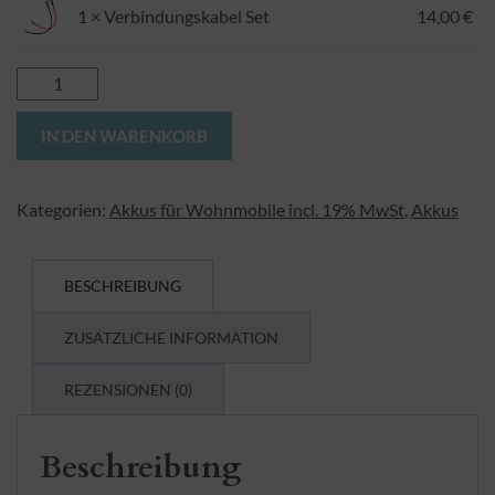
1.
ist:
1 ×
Verbindungskabel Set
14,00
€
1.1
Bundle
2x320
Alternative:
IN DEN WARENKORB
=
640
Ah
Kategorien:
Akkus für Wohnmobile incl. 19% MwSt
,
Akkus
Menge
BESCHREIBUNG
ZUSÄTZLICHE INFORMATION
REZENSIONEN (0)
Beschreibung