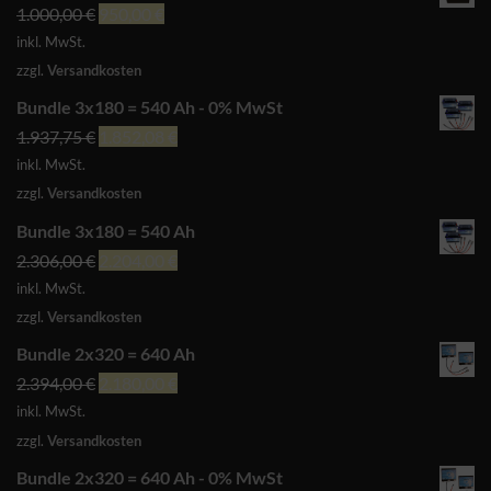
Ursprünglicher
Aktueller
1.000,00
€
950,00
€
Preis
Preis
inkl. MwSt.
war:
ist:
zzgl.
Versandkosten
1.000,00 €
950,00 €.
Bundle 3x180 = 540 Ah - 0% MwSt
Ursprünglicher
Aktueller
1.937,75
€
1.852,08
€
Preis
Preis
inkl. MwSt.
war:
ist:
zzgl.
Versandkosten
1.937,75 €
1.852,08 €.
Bundle 3x180 = 540 Ah
Ursprünglicher
Aktueller
2.306,00
€
2.204,00
€
Preis
Preis
inkl. MwSt.
war:
ist:
zzgl.
Versandkosten
2.306,00 €
2.204,00 €.
Bundle 2x320 = 640 Ah
Ursprünglicher
Aktueller
2.394,00
€
2.180,00
€
Preis
Preis
inkl. MwSt.
war:
ist:
zzgl.
Versandkosten
2.394,00 €
2.180,00 €.
Bundle 2x320 = 640 Ah - 0% MwSt