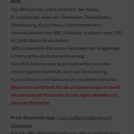
BMS
Das BMS ist das „Herz und Hirn“ des Akkus.
Es schützt den Akku vor Überladen, Tiefentladen,
Überlastung, Kurzschluss, Untertemperatur
Unseres kommt von JBD (Jiabaida) und kann max. 300
A (3,840 Watt) Strom liefern.
JBD ist ebenfalls führender Hersteller mit langjähriger
Erfahrung für die Batteriesteuerung.
Das BMS hat eine sehr gute Haltbarkeit und eine
hervorragende Stabilität, auch bei Überlastung,
Kurzschlüssen, bei Kälte und im parallelen Verbund
Besonders vorteilhaft für die Zellsteuerung und damit
die Leistung der Batterien ist sein agiles
aktives
und
passives Balancing
Profi-Bluetooth-App –
Link zu Beschreibung und
Download
Für das JBD-BMS sind mehrerer sehr gute Profi-Apps