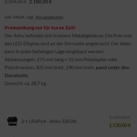
Ursprünglicher
Aktueller
2.394,00
€
2.180,00
€
Preis
Preis
inkl. MwSt.
zzgl.
Versandkosten
war:
ist:
2.394,00 €
2.180,00 €.
Preissenkung nur für kurze Zeit!
Der Akku befindet sich in einem Metallgehäuse. Die Pole und
das LED-Display sind an der Stirnseite angebracht. Der Akku
kann in jeder beliebigen Lage eingebaut werden.
Abmessungen: 275 mm lang + 35 mm Poladapter oder
Polschrauben, 305 mm breit, 190 mm hoch,
passt unter den
Ducatositz
.
Gewicht: ca. 28,7 kg
Ur
1.190,00
€
2 ×
LiFePo4 - Akku 320 Ah
Pre
Ak
1.130,00
€
wa
Pre