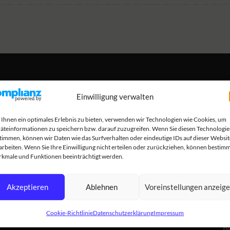
P
Einwilligung verwalten
Suchen
nach:
L
Ihnen ein optimales Erlebnis zu bieten, verwenden wir Technologien wie Cookies, um
Produktkategorien
1
äteinformationen zu speichern bzw. darauf zuzugreifen. Wenn Sie diesen Technologi
timmen, können wir Daten wie das Surfverhalten oder eindeutige IDs auf dieser Websit
in
arbeiten. Wenn Sie Ihre Einwilligung nicht erteilen oder zurückziehen, können bestim
Akkus
zz
kmale und Funktionen beeinträchtigt werden.
B
Akkus für PV-Anlagen
1
Akzeptieren
Ablehnen
Voreinstellungen anzeig
Akkus für Wohnmobile incl. 19% MwSt
in
zz
Cookie-Richtlinie
Datenschutzerklärung
Impressum
Zubehör
B