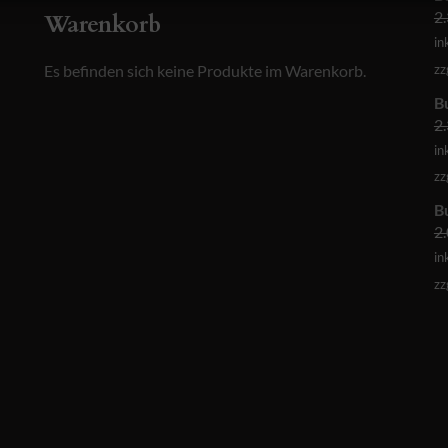
2
Warenkorb
in
zz
Es befinden sich keine Produkte im Warenkorb.
B
2
in
zz
B
2
in
zz