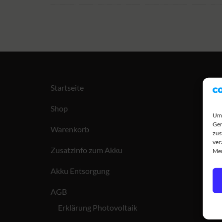
Startseite
Shop
Um 
Ger
Warenkorb
zus
ver
Zusatzinfo zum Akku
Mer
Akku Entsorgung
AGB
Erklärung Photovoltaik