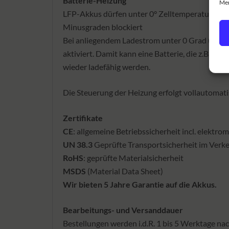
Batterie-Heizung
Mer
LFP-Akkus dürfen unter 0° Zelltemperatur nich
Minusgraden blockiert
Bei anliegendem Ladestrom unter 0 Grad (Licht
aktiviert. Damit kann eine Batterie, die z.B. a
wieder ladefähig werden.
Die Steuerung der Heizung erfolgt vollautomati
Zertifikate
CE
: allgemeine Betriebssicherheit incl. elekt
UN 38.3
Geprüfte Transportsicherheit im Verk
RoHS
: geprüfte Materialsicherheit
MSDS
(Material Data Sheet)
Wir bieten 5 Jahre Garantie auf die Akkus.
Bearbeitungs- und Versanddauer
Bestellungen werden i.d.R. 1 bis 5 Werktage na