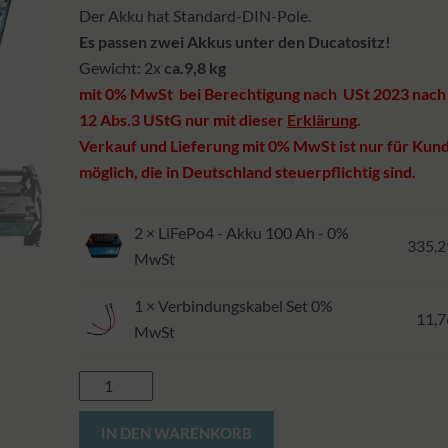
Der Akku hat Standard-DIN-Pole.
Es passen zwei Akkus unter den Ducatositz!
Gewicht: 2x
ca.9,8 kg
mit 0% MwSt bei Berechtigung nach USt 2023 nach
12 Abs.3 UStG nur mit dieser
Erklärung
.
Verkauf und Lieferung mit 0% MwSt ist nur für Kun
möglich, die in Deutschland steuerpflichtig sind.
2 ×
LiFePo4 - Akku 100 Ah - 0%
335,
MwSt
1 ×
Verbindungskabel Set 0%
11,
MwSt
Bundle
2x100
Alternative:
IN DEN WARENKORB
=