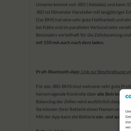
Unseres kommt von JBD (Jiabaida) und kann 150
JBD ist führender Hersteller mit langjähriger Er
Das BMS hat eine sehr gute Haltbarkeit und ein
bei Kälte und im parallelen Verbund oder seriell
Besonders vorteilhaft für die Zellsteuerung und 
mit 150 mA auch nach dem laden.
Profi-Bluetooth-App:
Link zur Beschreibung 
Für das JBD-BMS sind mehrerer sehr gute Profi
hervorragende Kontrolle über
alle Betriebszu
Balancing der Zellen wird ausführlich dargestell
Sie können Ihrer Batterie einen Namen und ein
Um 
Mit der App kann die Batterie
ein- und ausgesc
Ger
zus
ver