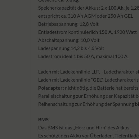
Speicherkapazität der Akkus: 2 x
100 Ah,
je 1,2
entspricht ca. 310 Ah AGM oder 250 Ah GEL
Betriebsspannung: 12,8 Volt
Entladestrom kontinuierlich
150 A,
1920 Watt
Abschaltspannung: 10,0 Volt
Ladespannung 14,2 bis 4,6 Volt
Ladestrom ideal 1 bis 50 A, maximal 100 A
Laden mit Ladekennlinie
„Li“,
Ladecharakteristi
Laden mit Ladekennlinie
“GEL”,
Ladecharakteris
Poladapter
: nicht nötig, die Batterie hat berei
Parallelschaltung zur Erhöhung der Kapazität be
Reihenschaltung zur Erhöhung der Spannung
b
BMS
Das BMS ist das „Herz und Hirn“ des Akkus.
Es schützt den Akku vor Überladen, Tiefentlad