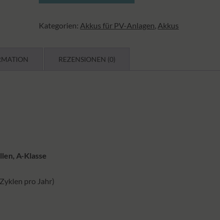
200
Ah
Kategorien:
Akkus für PV-Anlagen
,
Akkus
-
0%
MwSt
RMATION
REZENSIONEN (0)
Menge
llen, A-Klasse
 Zyklen pro Jahr)