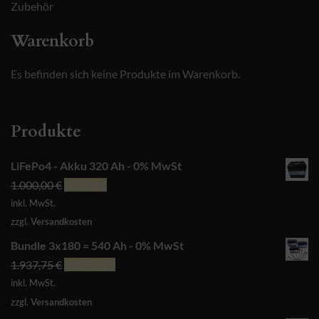
Zubehör
Warenkorb
Es befinden sich keine Produkte im Warenkorb.
Produkte
LiFePo4 - Akku 320 Ah - 0% MwSt
Ursprünglicher
Aktueller
1.000,00
€
950,00
€
Preis
Preis
inkl. MwSt.
war:
ist:
zzgl.
Versandkosten
1.000,00 €
950,00 €.
Bundle 3x180 = 540 Ah - 0% MwSt
Ursprünglicher
Aktueller
1.937,75
€
1.852,08
€
Preis
Preis
inkl. MwSt.
war:
ist:
zzgl.
Versandkosten
1.937,75 €
1.852,08 €.