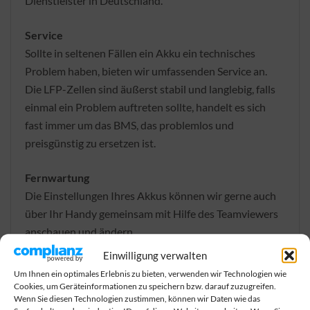
Dienstleister in Deutschland.
Service
Sollte in seltenen Fällen ein Akku ein technisches
Problem haben, bieten wir umfassenden Service an.
Die LFP-Zellen sind äußerst stabil und langlebig, falls
einmal ein Problem auftreten sollte, handelt es sich
fast immer um das BMS, das problemlos und
preisgünstig zu ersetzen ist.
Fernwartung
Die Einstellungen Ihres Akkus können wir gerne auch
über Ihr Handy gemeinsam mit Hilfe des Teamviewers
anschauen und ändern.
Diesen können Sie gratis im Play Store oder App Store
Einwilligung verwalten
downloaden.
Um Ihnen ein optimales Erlebnis zu bieten, verwenden wir Technologien wie
Cookies, um Geräteinformationen zu speichern bzw. darauf zuzugreifen.
Wenn Sie diesen Technologien zustimmen, können wir Daten wie das