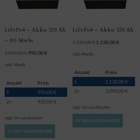
LiFePo4 – Akku 320 Ah
LiFePo4 – Akku 320 Ah
– 0% MwSt
Ursprünglicher
Aktueller
1.190,00
€
1.130,00
€
Preis
Preis
Ursprünglicher
Aktueller
1.000,00
€
950,00
€
inkl. MwSt.
war:
ist:
Preis
Preis
inkl. MwSt.
1.190,00 €
1.130,00 
war:
ist:
Anzahl
Preis
1.000,00 €
950,00 €.
1
1.130,00
€
Anzahl
Preis
2+
1.090,00
€
1
950,00
€
2+
920,00
€
zzgl.
Versandkosten
zzgl.
Versandkosten
IN DEN WARENKORB
IN DEN WARENKORB