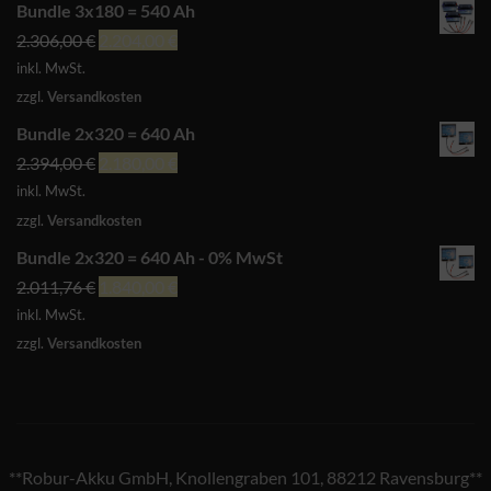
Bundle 3x180 = 540 Ah
Ursprünglicher
Aktueller
2.306,00
€
2.204,00
€
Preis
Preis
inkl. MwSt.
war:
ist:
zzgl.
Versandkosten
2.306,00 €
2.204,00 €.
Bundle 2x320 = 640 Ah
Ursprünglicher
Aktueller
2.394,00
€
2.180,00
€
Preis
Preis
inkl. MwSt.
war:
ist:
zzgl.
Versandkosten
2.394,00 €
2.180,00 €.
Bundle 2x320 = 640 Ah - 0% MwSt
Ursprünglicher
Aktueller
2.011,76
€
1.840,00
€
Preis
Preis
inkl. MwSt.
war:
ist:
zzgl.
Versandkosten
2.011,76 €
1.840,00 €.
**Robur-Akku GmbH, Knollengraben 101, 88212 Ravensburg**