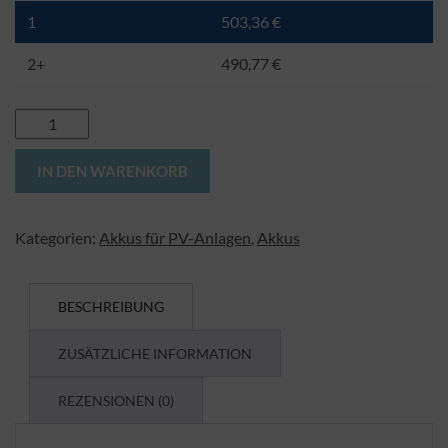
1
503,36
€
2+
490,77
€
LiFePo4
-
Alternative:
IN DEN WARENKORB
Akku
150
Ah
Kategorien:
Akkus für PV-Anlagen
,
Akkus
-
0%
MwSt
BESCHREIBUNG
Menge
ZUSÄTZLICHE INFORMATION
REZENSIONEN (0)