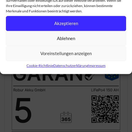
Surfverhalten oder eindeutige IDs auf dieser Website verarbeiten. Wenn Sie
Ihre Einwilligung nicht erteilen oder zurückziehen, können bestimmte
Wiederverkauf Ihres Akkus
Merkmale und Funktionen beeinträchtigt werden.
Falls Sie einen gebrauchten Akku privat verkaufen
Akzeptieren
möchten, z.B. weil Sie Ihre Kapazität aufrüsten
möchten, bieten wir eine
Überprüfung Ihres Akkus
Ablehnen
mit Zertifikat
und 2 Jahren Garantie für Ihren
Gebrauchtkäufer an.
Voreinstellungen anzeigen
Cookie-Richtlinie
Datenschutzerklärung
Impressum